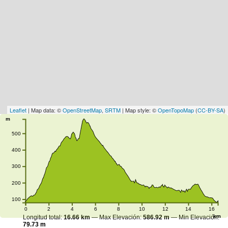
Leaflet
| Map data: ©
OpenStreetMap
,
SRTM
| Map style: ©
OpenTopoMap
(
CC-BY-SA
)
m
500
400
300
200
100
0
2
4
6
8
10
12
14
16
km
Longitud total:
16.66 km
—
Max Elevación:
586.92 m
—
Min Elevación:
79.73 m