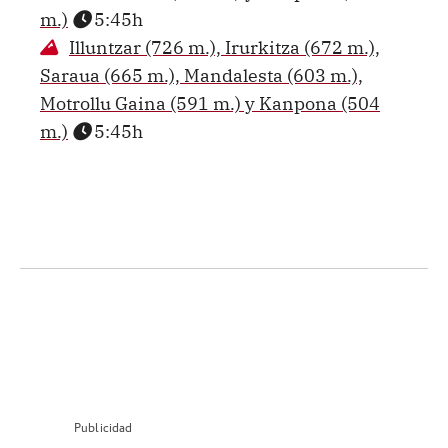
m.)
5:45h
Illuntzar (726 m.), Irurkitza (672 m.),
Saraua (665 m.), Mandalesta (603 m.),
Motrollu Gaina (591 m.) y Kanpona (504
m.)
5:45h
Publicidad