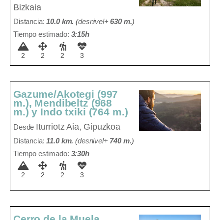
Bizkaia
Distancia:
10.0 km.
(
desnivel+
630 m
.
)
Tiempo estimado:
3:15h
2
2
2
3
Gazume/Akotegi (997
m.), Mendibeltz (968
m.) y Indo txiki (764 m.)
Iturriotz
Aia, Gipuzkoa
Desde
Distancia:
11.0 km.
(
desnivel+
740 m
.
)
Tiempo estimado:
3:30h
2
2
2
3
Cerro de la Muela