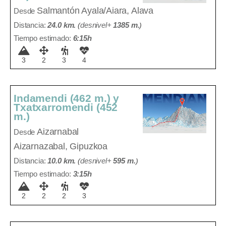
Salmantón
Ayala/Aiara, Alava
Desde
Distancia:
24.0 km.
(
desnivel+
1385 m
.
)
Tiempo estimado:
6:15h
3
2
3
4
Indamendi (462 m.) y
Txatxarromendi (452
m.)
Aizarnabal
Desde
Aizarnazabal, Gipuzkoa
Distancia:
10.0 km.
(
desnivel+
595 m
.
)
Tiempo estimado:
3:15h
2
2
2
3