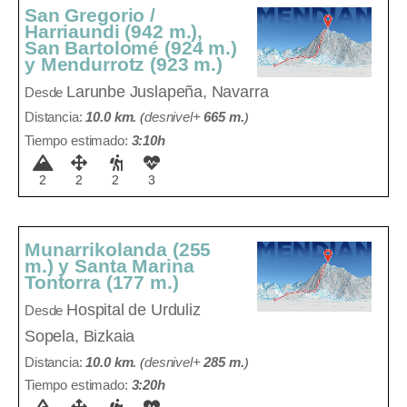
San Gregorio /
Harriaundi (942 m.),
San Bartolomé (924 m.)
y Mendurrotz (923 m.)
Larunbe
Juslapeña, Navarra
Desde
Distancia:
10.0 km.
(
desnivel+
665 m
.
)
Tiempo estimado:
3:10h
2
2
2
3
Munarrikolanda (255
m.) y Santa Marina
Tontorra (177 m.)
Hospital de Urduliz
Desde
Sopela, Bizkaia
Distancia:
10.0 km.
(
desnivel+
285 m
.
)
Tiempo estimado:
3:20h