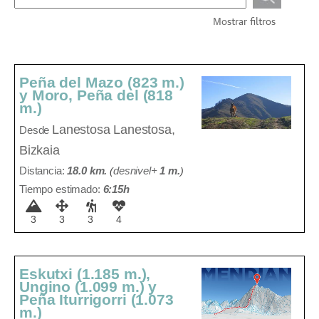
Mostrar filtros
Peña del Mazo (823 m.)
y Moro, Peña del (818
m.)
Lanestosa
Lanestosa,
Desde
Bizkaia
Distancia:
18.0 km.
(
desnivel+
1 m
.
)
Tiempo estimado:
6:15h
3
3
3
4
Eskutxi (1.185 m.),
Ungino (1.099 m.) y
Peña Iturrigorri (1.073
m.)