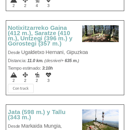
2
2
4
3
Notixitzarreko Gaina
(412 m.), Saratze (410
m.), Untzegi (396 m.) y
Gorostegi (357 m.)
Ugaldetxo
Hernani, Gipuzkoa
Desde
Distancia:
11.0 km.
(
desnivel+
635 m
.
)
Tiempo estimado:
3:10h
2
2
2
3
Con track
Jata (598 m.) y Tallu
(343 m.)
Markaida
Mungia,
Desde