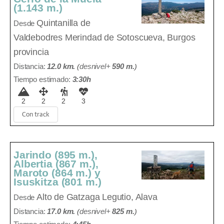
(1.143 m.)
Quintanilla de
Desde
Valdebodres
Merindad de Sotoscueva, Burgos
provincia
Distancia:
12.0 km.
(
desnivel+
590 m
.
)
Tiempo estimado:
3:30h
2
2
2
3
Con track
Jarindo (895 m.),
Albertia (867 m.),
Maroto (864 m.) y
Isuskitza (801 m.)
Alto de Gatzaga
Legutio, Alava
Desde
Distancia:
17.0 km.
(
desnivel+
825 m
.
)