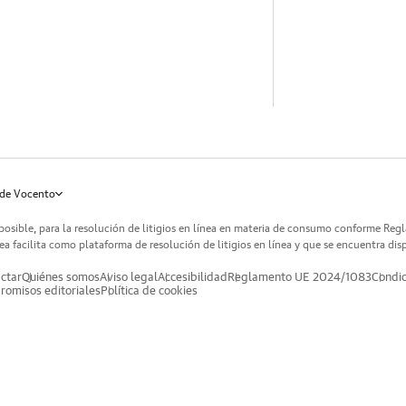
de Vocento
posible, para la resolución de litigios en línea en materia de consumo conforme Reg
a facilita como plataforma de resolución de litigios en línea y que se encuentra dis
ctar
Quiénes somos
Aviso legal
Accesibilidad
Reglamento UE 2024/1083
Condic
omisos editoriales
Política de cookies