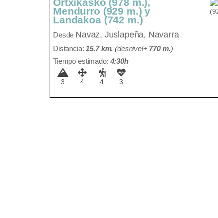
Ortxikasko (978 m.),
Mendurro (929 m.) y
Landakoa (742 m.)
Navaz,
Juslapeña, Navarra
Desde
Distancia:
15.7 km.
(
desnivel+
770 m
.
)
Tiempo estimado:
4:30h
3
4
4
3