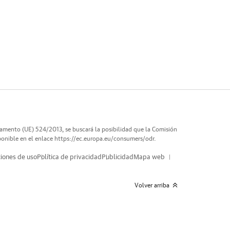
lamento (UE) 524/2013, se buscará la posibilidad que la Comisión
ponible en el enlace
https://ec.europa.eu/consumers/odr
.
iones de uso
Política de privacidad
Publicidad
Mapa web
Volver arriba