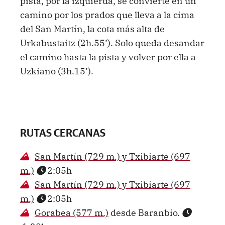
pista, por la izquierda, se convierte en un
camino por los prados que lleva a la cima
del San Martín, la cota más alta de
Urkabustaitz (2h.55’). Solo queda desandar
el camino hasta la pista y volver por ella a
Uzkiano (3h.15’).
RUTAS CERCANAS
San Martín (729 m.) y Txibiarte (697
m.)
2:05h
San Martín (729 m.) y Txibiarte (697
m.)
2:05h
Gorabea (577 m.)
desde Baranbio.