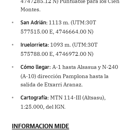
4747285.12 N) Puntuable para los Cien
Montes.
1113 m. (UTM:30T
San Adrián:
577515.00 E, 4746664.00 N)
1093 m. (UTM:30T
Iruelorrieta:
575788.00 E, 4746972.00 N)
A-1 hasta Alsasua y N-240
Cómo llegar:
(A-10) dirección Pamplona hasta la
salida de Etxarri Aranaz.
MTN 114-III (Altsasu),
Cartografía:
1:25.000, del IGN.
INFORMACION MIDE