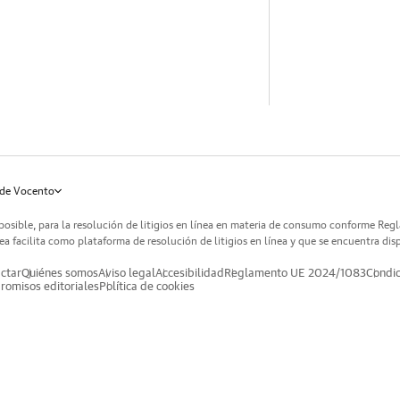
de Vocento
posible, para la resolución de litigios en línea en materia de consumo conforme Reg
a facilita como plataforma de resolución de litigios en línea y que se encuentra dis
ctar
Quiénes somos
Aviso legal
Accesibilidad
Reglamento UE 2024/1083
Condic
omisos editoriales
Política de cookies