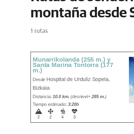
montaña desde 
1 rutas
Munarrikolanda (255 m.) y
Santa Marina Tontorra (177
m.)
Hospital de Urduliz
Sopela,
Desde
Bizkaia
Distancia:
10.0 km.
(
desnivel+
285 m
.
)
Tiempo estimado:
3:20h
2
2
4
3