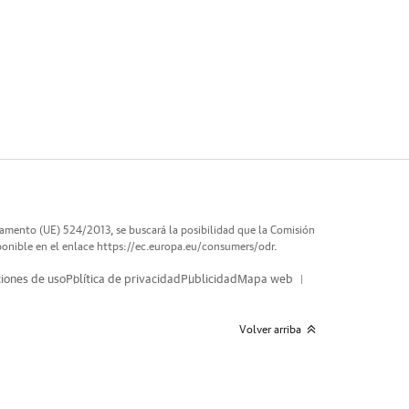
lamento (UE) 524/2013, se buscará la posibilidad que la Comisión
ponible en el enlace
https://ec.europa.eu/consumers/odr
.
iones de uso
Política de privacidad
Publicidad
Mapa web
Volver arriba