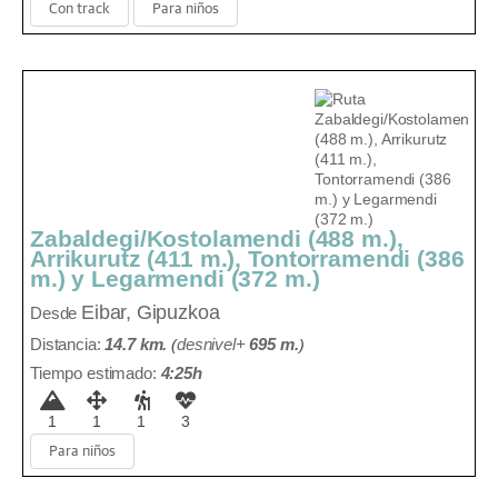
Con track
Para niños
Zabaldegi/Kostolamendi (488 m.),
Arrikurutz (411 m.), Tontorramendi (386
m.) y Legarmendi (372 m.)
Eibar, Gipuzkoa
Desde
Distancia:
14.7 km.
(
desnivel+
695 m
.
)
Tiempo estimado:
4:25h
1
1
1
3
Para niños