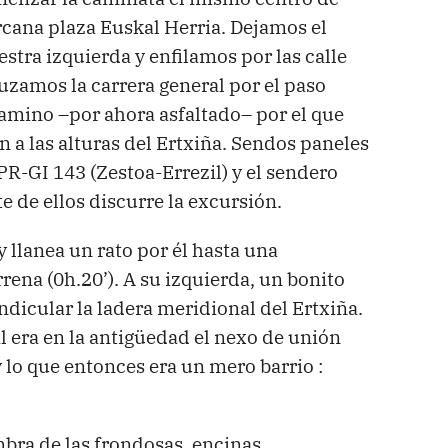
ercana plaza Euskal Herria. Dejamos el
estra izquierda y enfilamos por las calle
ruzamos la carrera general por el paso
camino –por ahora asfaltado– por el que
a las alturas del Ertxiña. Sendos paneles
PR-GI 143 (Zestoa-Errezil) y el sendero
e de ellos discurre la excursión.
y llanea un rato por él hasta una
rena (0h.20’). A su izquierda, un bonito
icular la ladera meridional del Ertxiña.
l era en la antigüedad el nexo de unión
y lo que entonces era un mero barrio :
mbra de las frondosas, encinas