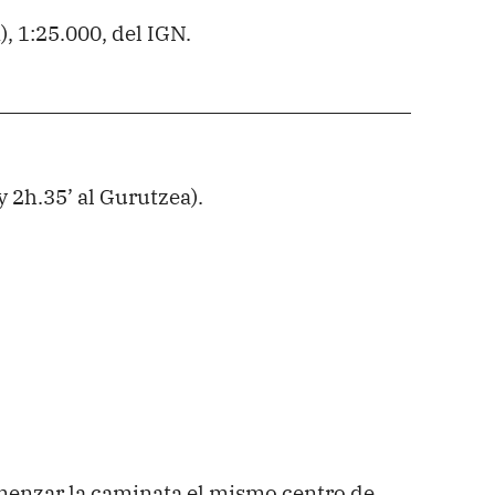
, 1:25.000, del IGN.
y 2h.35’ al Gurutzea).
enzar la caminata el mismo centro de