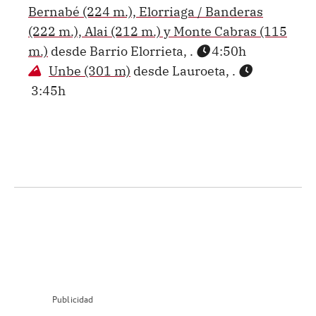
Bernabé (224 m.), Elorriaga / Banderas
(222 m.), Alai (212 m.) y Monte Cabras (115
m.)
desde Barrio Elorrieta, .
4:50h
Unbe (301 m)
desde Lauroeta, .
3:45h
Publicidad