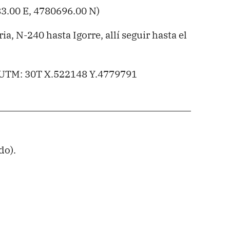
3.00 E, 4780696.00 N)
ia, N-240 hasta Igorre, allí seguir hasta el
UTM: 30T X.522148 Y.4779791
do).