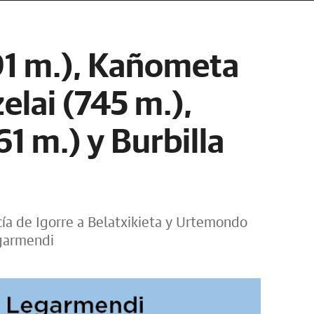
1 m.), Kañometa
elai (745 m.),
61 m.) y Burbilla
cía de Igorre a Belatxikieta y Urtemondo
egarmendi