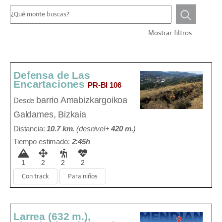
Mostrar filtros
Defensa de Las
Encartaciones
PR-BI 106
barrio Amabizkargoikoa
Desde
Galdames, Bizkaia
Distancia:
10.7 km.
(
desnivel+
420 m
.
)
Tiempo estimado:
2:45h
1
2
2
2
Con track
Para niños
Larrea (632 m.),