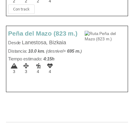
2
2
2
4
Con track
Peña del Mazo (823 m.)
Lanestosa, Bizkaia
Desde
Distancia:
10.0 km.
(
desnivel+
695 m
.
)
Tiempo estimado:
4:15h
3
3
4
4