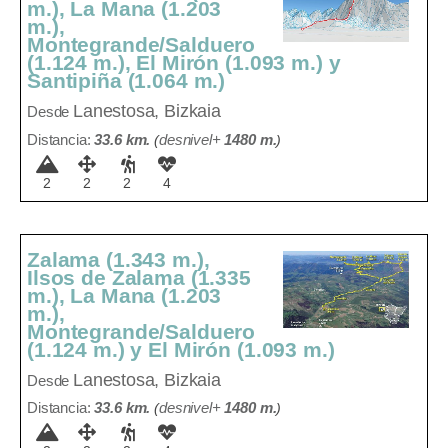
m.), La Mana (1.203
m.),
Montegrande/Salduero
(1.124 m.), El Mirón (1.093 m.) y
Santipiña (1.064 m.)
Lanestosa, Bizkaia
Desde
Distancia:
33.6 km.
(
desnivel+
1480 m
.
)
2
2
2
4
Zalama (1.343 m.),
Ilsos de Zalama (1.335
m.), La Mana (1.203
m.),
Montegrande/Salduero
(1.124 m.) y El Mirón (1.093 m.)
Lanestosa, Bizkaia
Desde
Distancia:
33.6 km.
(
desnivel+
1480 m
.
)