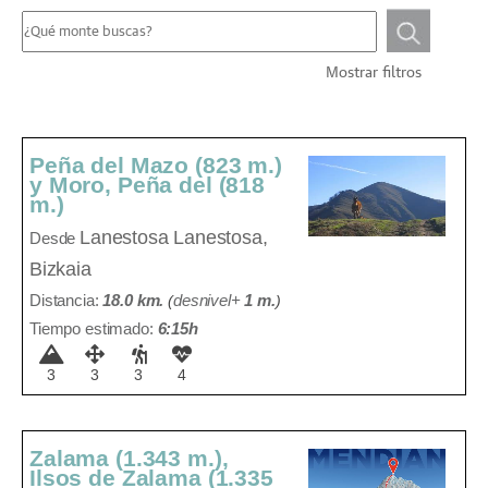
Mostrar filtros
Peña del Mazo (823 m.)
y Moro, Peña del (818
m.)
Lanestosa
Lanestosa,
Desde
Bizkaia
Distancia:
18.0 km.
(
desnivel+
1 m
.
)
Tiempo estimado:
6:15h
3
3
3
4
Zalama (1.343 m.),
Ilsos de Zalama (1.335