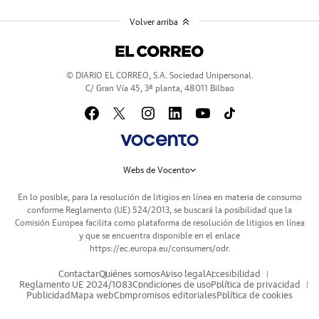
Volver arriba
© DIARIO EL CORREO, S.A. Sociedad Unipersonal.
C/ Gran Vía 45, 3ª planta, 48011 Bilbao
Webs de Vocento
En lo posible, para la resolución de litigios en línea en materia de consumo
conforme Reglamento (UE) 524/2013, se buscará la posibilidad que la
Comisión Europea facilita como plataforma de resolución de litigios en línea
y que se encuentra disponible en el enlace
https://ec.europa.eu/consumers/odr
.
Contactar
Quiénes somos
Aviso legal
Accesibilidad
Reglamento UE 2024/1083
Condiciones de uso
Política de privacidad
Publicidad
Mapa web
Compromisos editoriales
Política de cookies