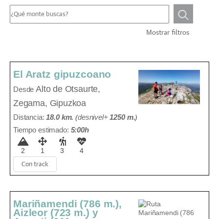
Mostrar filtros
El Aratz gipuzcoano
Alto de Otsaurte,
Desde
Zegama, Gipuzkoa
Distancia:
18.0 km.
(
desnivel+
1250 m
.
)
Tiempo estimado:
5:00h
2
1
3
4
Con track
Mariñamendi (786 m.),
Aizleor (723 m.) y