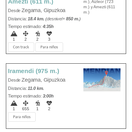
Amezti (611 m.)
Zegama, Gipuzkoa
Desde
Distancia:
18.4 km.
(
desnivel+
850 m
.
)
Tiempo estimado:
4:35h
1
2
2
3
Con track
Para niños
Iramendi (975 m.)
Zegama, Gipuzkoa
Desde
Distancia:
11.0 km.
Tiempo estimado:
3:00h
1
655
1
2
Para niños