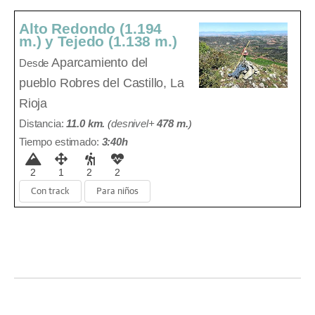
Alto Redondo (1.194
m.) y Tejedo (1.138 m.)
Aparcamiento del
Desde
pueblo
Robres del Castillo, La
Rioja
Distancia:
11.0 km.
(
desnivel+
478 m
.
)
Tiempo estimado:
3:40h
2
1
2
2
Con track
Para niños