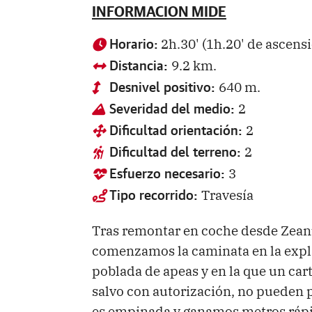
INFORMACION MIDE
2h.30' (1h.20' de ascens
Horario:
9.2 km.
Distancia:
640 m.
Desnivel positivo:
2
Severidad del medio:
2
Dificultad orientación:
2
Dificultad del terreno:
3
Esfuerzo necesario:
Travesía
Tipo recorrido:
Tras remontar en coche desde Zeanu
comenzamos la caminata en la expla
poblada de apeas y en la que un car
salvo con autorización, no pueden p
es empinada y ganamos metros rápid