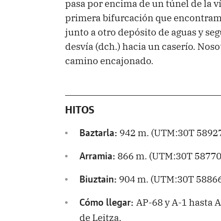
pasa por encima de un túnel de la ví
primera bifurcación que encontram
junto a otro depósito de aguas y se
desvía (dch.) hacia un caserío. Nos
camino encajonado.
HITOS
942 m. (UTM:30T 58927
Baztarla:
866 m. (UTM:30T 587703
Arramia:
904 m. (UTM:30T 58866
Biuztain:
AP-68 y A-1 hasta An
Cómo llegar:
de Leitza.