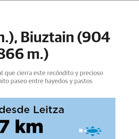
.), Biuztain (904
(866 m.)
al que cierra este recóndito y precioso
onito paseo entre hayedos y pastos