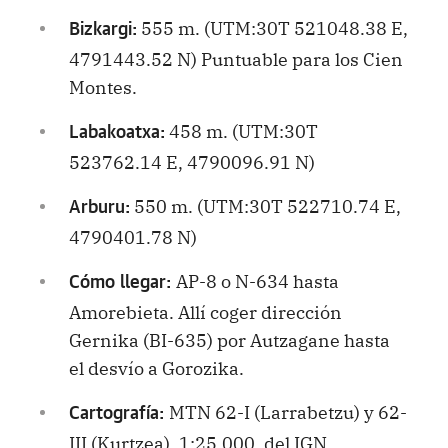
555 m. (UTM:30T 521048.38 E,
Bizkargi:
4791443.52 N) Puntuable para los Cien
Montes.
458 m. (UTM:30T
Labakoatxa:
523762.14 E, 4790096.91 N)
550 m. (UTM:30T 522710.74 E,
Arburu:
4790401.78 N)
AP-8 o N-634 hasta
Cómo llegar:
Amorebieta. Allí coger dirección
Gernika (BI-635) por Autzagane hasta
el desvío a Gorozika.
MTN 62-I (Larrabetzu) y 62-
Cartografía:
III (Kurtzea), 1:25.000, del IGN.