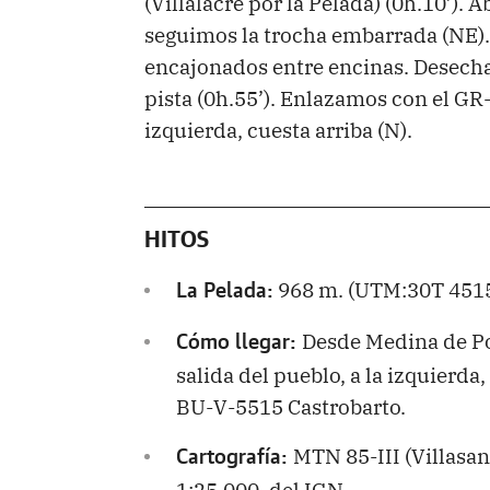
(Villalacre por la Pelada) (0h.10’).
seguimos la trocha embarrada (NE)
encajonados entre encinas. Desecha
pista (0h.55’). Enlazamos con el GR
izquierda, cuesta arriba (N).
HITOS
968 m. (UTM:30T 4515
La Pelada:
Desde Medina de Po
Cómo llegar:
salida del pueblo, a la izquierda,
BU-V-5515 Castrobarto.
MTN 85-III (Villasan
Cartografía:
1:25.000, del IGN.