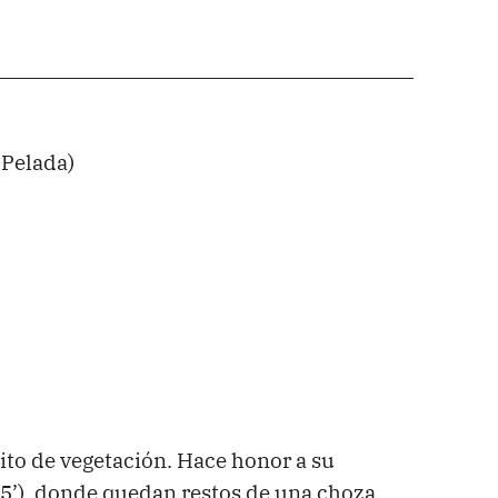
 Pelada)
ito de vegetación. Hace honor a su
5’), donde quedan restos de una choza.