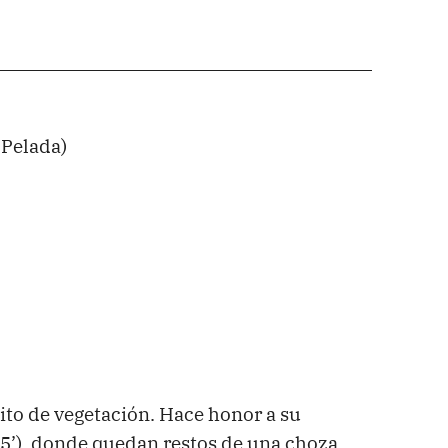
 Pelada)
ito de vegetación. Hace honor a su
5’), donde quedan restos de una choza.