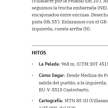
(Villalacre por la Pelada) (0h.10’).
seguimos la trocha embarrada (NE)
encajonados entre encinas. Desecha
pista (0h.55’). Enlazamos con el GR
izquierda, cuesta arriba (N).
HITOS
968 m. (UTM:30T 4515
La Pelada:
Desde Medina de Po
Cómo llegar:
salida del pueblo, a la izquierda,
BU-V-5515 Castrobarto.
MTN 85-III (Villasan
Cartografía:
1:25.000, del IGN.