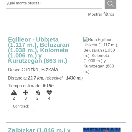
Mostrar filtros
Egilleor - Ubixeta
(1.117 m.), Beluzaran
(1.038 m.), Kolometa
(1.006 m.) y
Kurutzegan (863 m.)
Orozko, Bizkaia
Desde
Distancia:
23.7 km.
(
desnivel+
1430 m
.
)
Tiempo estimado:
6:15h
2
3
2
4
Con track
Zalbizkar (1.046 m.) y