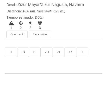
Zizur Mayor/Zizur Nagusia, Navarra
Desde
Distancia:
10.0 km.
(
desnivel+
625 m
.
)
Tiempo estimado:
3:00h
1
2
2
3
Con track
Para niños
18
19
20
21
22