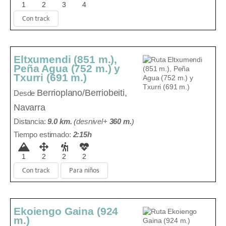
1
2
3
4
Con track
Eltxumendi (851 m.),
Peña Agua (752 m.) y
Txurri (691 m.)
Berrioplano/Berriobeiti,
Desde
Navarra
Distancia:
9.0 km.
(
desnivel+
360 m
.
)
Tiempo estimado:
2:15h
1
2
2
2
Con track
Para niños
Ekoiengo Gaina (924
m.)