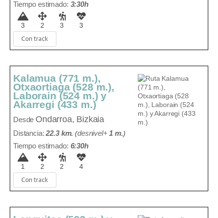
Tiempo estimado:
3:30h
3
2
3
3
Con track
Kalamua (771 m.),
Otxaortiaga (528 m.),
Laborain (524 m.) y
Akarregi (433 m.)
Ondarroa, Bizkaia
Desde
Distancia:
22.3 km.
(
desnivel+
1 m
.
)
Tiempo estimado:
6:30h
1
2
2
4
Con track