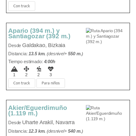
Con track
Apario (394 m.) y
Santiagozar (392 m.)
Galdakao, Bizkaia
Desde
Distancia:
13.5 km.
(
desnivel+
550 m
.
)
Tiempo estimado:
4:00h
1
2
2
3
Con track
Para niños
Akier/Eguerdimuño
(1.119 m.)
Uharte Arakil, Navarra
Desde
Distancia:
12.3 km.
(
desnivel+
540 m
.
)