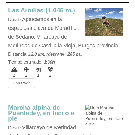
Las Arnillas (1.045 m.)
Aparcamos en la
Desde
espaciosa plaza de Moradillo
de Sedano.
Villarcayo de
Merindad de Castilla la Vieja, Burgos provincia
Distancia:
12.0 km.
(
desnivel+
285 m
.
)
Tiempo estimado:
1:30h
2
2
1
2
Con track
Marcha alpina de
Puentedey, en bici o a
pie
Villarcayo de Merindad
Desde