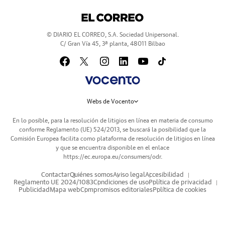
© DIARIO EL CORREO, S.A. Sociedad Unipersonal.
C/ Gran Vía 45, 3ª planta, 48011 Bilbao
Webs de Vocento
En lo posible, para la resolución de litigios en línea en materia de consumo
conforme Reglamento (UE) 524/2013, se buscará la posibilidad que la
Comisión Europea facilita como plataforma de resolución de litigios en línea
y que se encuentra disponible en el enlace
https://ec.europa.eu/consumers/odr
.
Contactar
Quiénes somos
Aviso legal
Accesibilidad
Reglamento UE 2024/1083
Condiciones de uso
Política de privacidad
Publicidad
Mapa web
Compromisos editoriales
Política de cookies