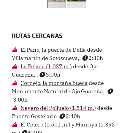
RUTAS CERCANAS
El Paño, la puerta de Dulla
desde
Villamartín de Sotoscueva,.
2:30h
La Pelada (1.027 m.)
desde Ojo
Guareña, .
3:00h
Cornejo, la montaña hueca
desde
Monumento Natural de Ojo Guareña,.
3:00h
Nevero del Polluelo (1.514 m.)
desde
Puente Gostelario.
2:40h
El Cotero (1.501 m.) y Marruya (1.392
m.)
5:40h