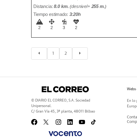
Distancia:
8.0 km.
(
desnivel+
255 m
.
)
Tiempo estimado:
3:20h
2
2
3
2
1
2
Webs 
© DIARIO EL CORREO, S.A. Sociedad
En lo 
Unipersonal.
Europe
C/ Gran Vía 45, 3ª planta, 48011 Bilbao
Conta
Compr