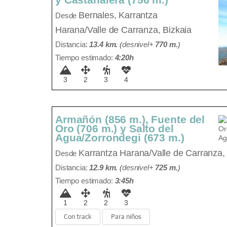
Bernales,
Karrantza
Desde
Harana/Valle de Carranza, Bizkaia
Distancia:
13.4 km.
(
desnivel+
770 m
.
)
Tiempo estimado:
4:20h
3
2
3
4
Armañón (856 m.), Fuente del
Oro (706 m.) y Salto del
Agua/Zorrondegi (673 m.)
Karrantza Harana/Valle de Carranza,
Desde
Distancia:
12.9 km.
(
desnivel+
725 m
.
)
Tiempo estimado:
3:45h
1
2
2
3
Con track
Para niños