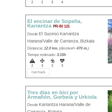
2
2
3
4
El encinar de Sopeña,
Karrantza
PR-BI 121
El Suceso
Karrantza
Desde
Harana/Valle de Carranza, Bizkaia
Distancia:
12.0 km.
(
desnivel+
470 m
.
)
Tiempo estimado:
3:15h
2
3
3
3
Con track
Tres días en bici por
Armañón, Gorbeia y Urkiola
Karrantza Harana/Valle de
Desde
Carranza, Bizkaia