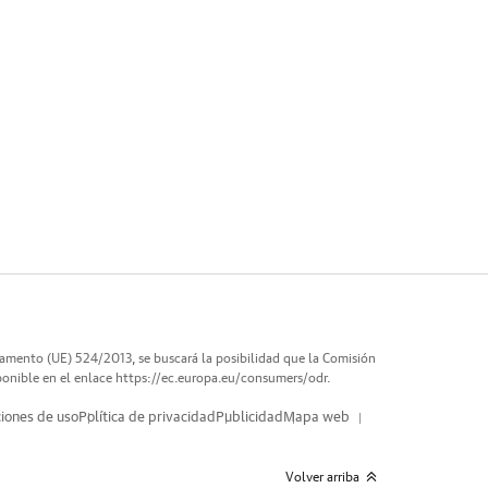
lamento (UE) 524/2013, se buscará la posibilidad que la Comisión
ponible en el enlace
https://ec.europa.eu/consumers/odr
.
iones de uso
Política de privacidad
Publicidad
Mapa web
Volver arriba