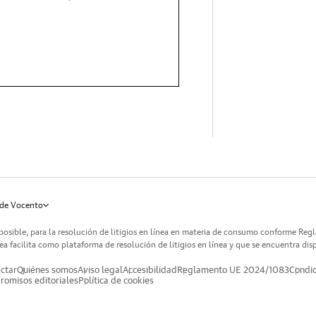
de Vocento
posible, para la resolución de litigios en línea en materia de consumo conforme Reg
a facilita como plataforma de resolución de litigios en línea y que se encuentra dis
ctar
Quiénes somos
Aviso legal
Accesibilidad
Reglamento UE 2024/1083
Condic
omisos editoriales
Política de cookies