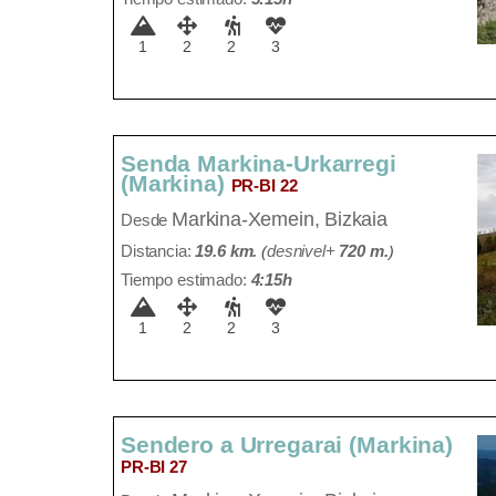
1
2
2
3
Senda Markina-Urkarregi
(Markina)
PR-BI 22
Markina-Xemein, Bizkaia
Desde
Distancia:
19.6 km.
(
desnivel+
720 m
.
)
Tiempo estimado:
4:15h
1
2
2
3
Sendero a Urregarai (Markina)
PR-BI 27