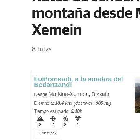
montaña desde 
Xemein
8 rutas
Ituiñomendi, a la sombra del
Bedartzandi
Markina-Xemein, Bizkaia
Desde
Distancia:
18.4 km.
(
desnivel+
985 m
.
)
Tiempo estimado:
5:10h
2
2
2
4
Con track