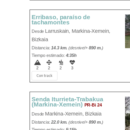
Erribaso, paraíso de
tachamontes
Larruskain,
Markina-Xemein,
Desde
Bizkaia
Distancia:
14.3 km.
(
desnivel+
890 m
.
)
Tiempo estimado:
4:35h
2
2
2
3
Con track
Senda Iturrieta-Trabakua
(Markina-Xemein)
PR-Bi 24
Markina-Xemein, Bizkaia
Desde
Distancia:
22.0 km.
(
desnivel+
890 m
.
)
Tiempo estimado:
5:15h