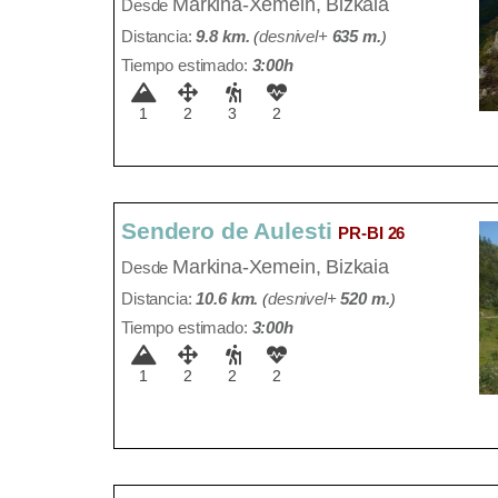
Markina-Xemein, Bizkaia
Desde
Distancia:
9.8 km.
(
desnivel+
635 m
.
)
Tiempo estimado:
3:00h
1
2
3
2
Sendero de Aulesti
PR-BI 26
Markina-Xemein, Bizkaia
Desde
Distancia:
10.6 km.
(
desnivel+
520 m
.
)
Tiempo estimado:
3:00h
1
2
2
2