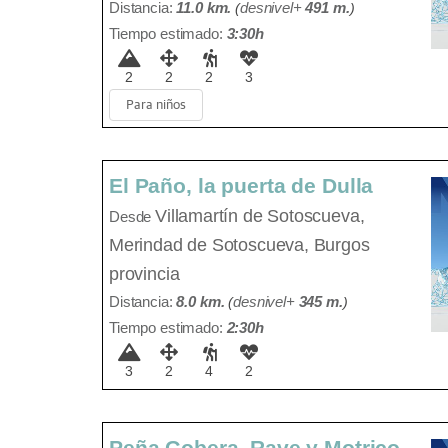
Distancia:
11.0 km.
(
desnivel+
491 m
.
)
Tiempo estimado:
3:30h
2
2
2
3
Para niños
El Paño, la puerta de Dulla
Villamartín de Sotoscueva,
Desde
Merindad de Sotoscueva, Burgos
provincia
Distancia:
8.0 km.
(
desnivel+
345 m
.
)
Tiempo estimado:
2:30h
3
2
4
2
Peña Gobera, Rave y Motrico,