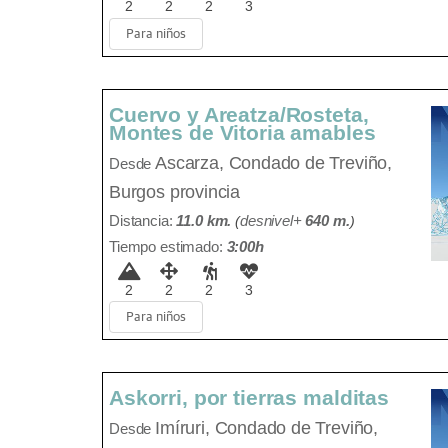
2
2
2
3
Para niños
Cuervo y Areatza/Rosteta,
Montes de Vitoria amables
Ascarza,
Condado de Treviño,
Desde
Burgos provincia
Distancia:
11.0 km.
(
desnivel+
640 m
.
)
Tiempo estimado:
3:00h
2
2
2
3
Para niños
Askorri, por tierras malditas
Imíruri,
Condado de Treviño,
Desde